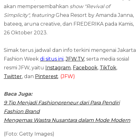
akan mempersembahkan
show "Revival of
Simplicity", featuring
Ghea Resort by Amanda Janna,
bateeq, aruna creative, dan FREDERIKA pada Kamis,
26 Oktober 2023.
Simak terus jadwal dan info terkini mengenai Jakarta
Fashion Week
di situs ini
,
JFW.TV
, serta media sosial
resmi JFW, yaitu
Instagram
,
Facebook
,
TikTok
,
Twitter
, dan
Pinterest
.
(JFW)
Baca Juga:
9 Tip Menjadi Fashionpreneur dari Para Pendiri
Fashion Brand
Mengemas Wastra Nusantara dalam Mode Modern
(Foto: Getty Images)