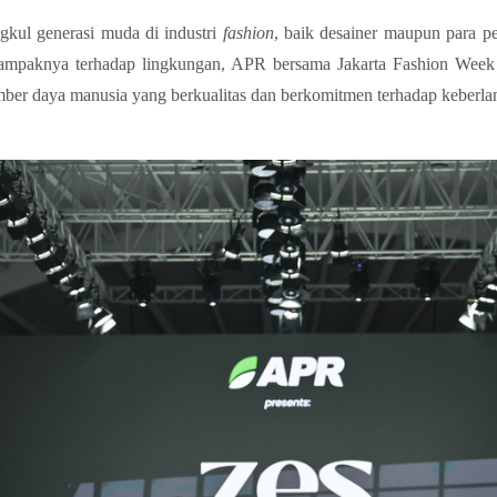
gkul generasi muda di industri
fashion
, baik desainer maupun para p
dampaknya terhadap lingkungan, APR bersama Jakarta Fashion Wee
ber daya manusia yang berkualitas dan berkomitmen terhadap keberlan