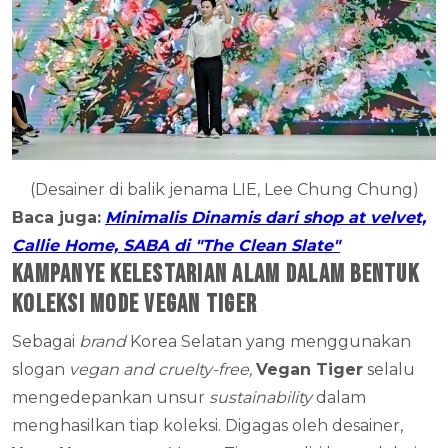
(Desainer di balik jenama LIE, Lee Chung Chung)
Baca juga:
Minimalis Dinamis dari shop at velvet,
Callie Home, SABA di "The Clean Slate"
Kampanye Kelestarian Alam dalam Bentuk
Koleksi Mode Vegan Tiger
Sebagai
brand
Korea Selatan yang menggunakan
slogan
vegan and cruelty-free,
Vegan Tiger
selalu
mengedepankan unsur
sustainability
dalam
menghasilkan tiap koleksi. Digagas oleh desainer,