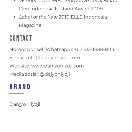
Winner – The Most Innovative Local Brand
Cleo Indonesia Fashion Award 2009
Label of the Year
2010 ELLE Indonesia
Magazine
Contact
Nomor ponsel (Whatsapp): +62 813-1888-8114
E-mail: info@danjyohiyoji.com
Website: www.danjyohiyoji.com
Media sosial: @dajyohiyoji
Brand
Danjyo Hiyoji