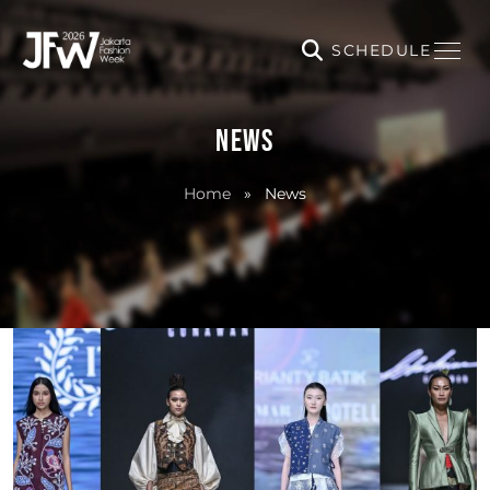
SCHEDULE
NEWS
Home
»
News