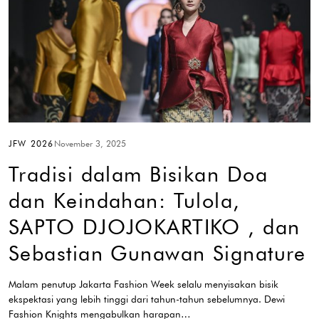
JFW 2026
November 3, 2025
Tradisi dalam Bisikan Doa
dan Keindahan: Tulola,
SAPTO DJOJOKARTIKO , dan
Sebastian Gunawan Signature
Malam penutup Jakarta Fashion Week selalu menyisakan bisik
ekspektasi yang lebih tinggi dari tahun-tahun sebelumnya. Dewi
Fashion Knights mengabulkan harapan…