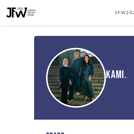
JFW202
Kami.