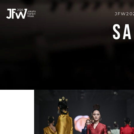
JFW202
SA