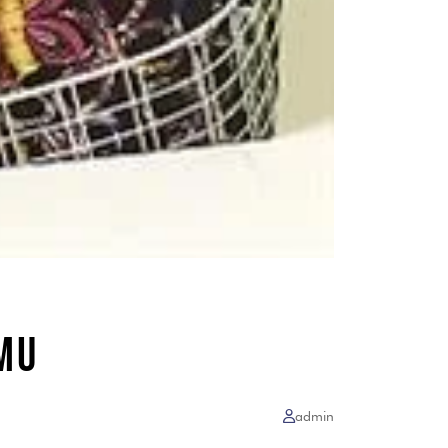
LMU
admin