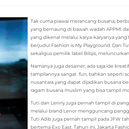
Tak cuma piawai merancang busana, berbag
yang bernaung di bawah wadah APPMI dal
yang dikenal melalui karya-karyanya ya
berjudul Fashion is My Playground. Dan T
sekaligus pemilik label Bilqis, meluncurka
Namanya juga desainer, ada saja ide kreat
tampilannya sangat fun, bahkan seperti s
nusantara yang dapat dijadikan busana ber
ragam busana muslim yang bisa tampil m
Tuti dan Lenny juga pernah tampil di pan
melalui brand Lenor mengguncang pangg
Tuti Adib juga pernah tampil pada JFW ta
bertema Exo East. Tahun ini, Jakarta Fas