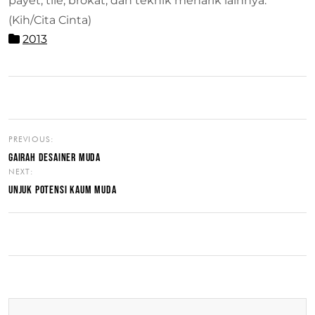
payet, tile, brokat, dan teknik menarik lainnya.
(Kih/Cita Cinta)
2013
PREVIOUS:
GAIRAH DESAINER MUDA
NEXT:
UNJUK POTENSI KAUM MUDA