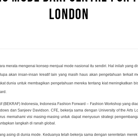
LONDON
a merata mengenai konsep menjual mode nasional itu sendiri. Hal inilah yang dis
lupa akan insan-insan kreatif lain yang masih haus akan pengetahuan terkait 
ingkat dunia untuk membagikan pengetahuan mereka tentang kiat meningkatkan b
ard.
if (BEKRAF) Indonesia, Indonesia Fashion Forward – Fashion Workshop yang diadak
adows dan Sanjeev Davidson. CFE, bekerja sama dengan University of the Arts 
arus memahami visi masing-masing untuk dapat menyusun strategi pengembanga
antapkan langkah di ranah global.
ng asing di dunia mode. Keduanya telah bekerja sama dengan serentetan merek 