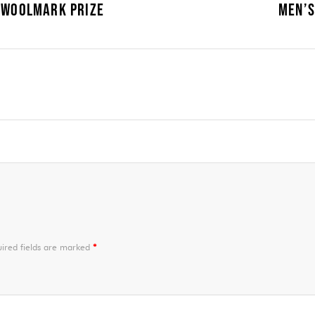
L WOOLMARK PRIZE
MEN’S
ired fields are marked
*