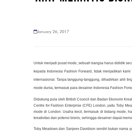
January 26, 2017
Untuk menjadi pusat mode, sebuah bangsa harus dididik secar
kepada Indonesia Fashion Forward, tidak menjadikan kami 
internasional. Tanpa tanggung-tanggung, dihadirkan ahli t
mode dunia, termasuk para desainer Indonesia Fashion Forw
Didukung pula oleh British Council dan Badan Ekonomi Kreat
Centre for Fashion Enterprise (CFE) London, yaitu Toby Me
mode di London. Usaha kecil, termasuk di bidang mode, h
kreativitas dan potensi bisnis, sehingga desainer dapat mem
Toby Meadows dan Sanjeev Davidson sendiri bukan nama ya