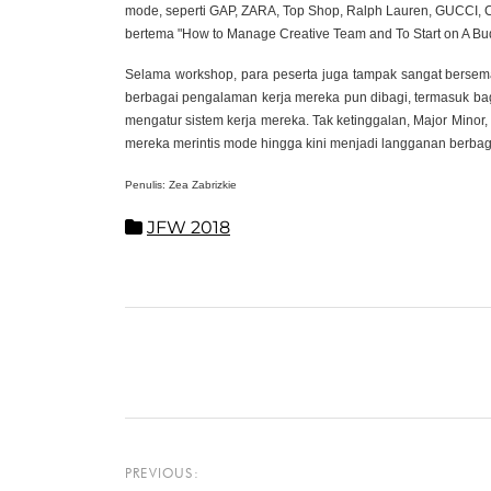
mode, seperti GAP, ZARA, Top Shop, Ralph Lauren, GUCCI, C
bertema "How to Manage Creative Team and To Start on A Budg
Selama workshop, para peserta juga tampak sangat bersema
berbagai pengalaman kerja mereka pun dibagi, termasuk b
mengatur sistem kerja mereka. Tak ketinggalan, Major Minor
mereka merintis mode hingga kini menjadi langganan berbaga
Penulis: Zea Zabrizkie
JFW 2018
PREVIOUS: