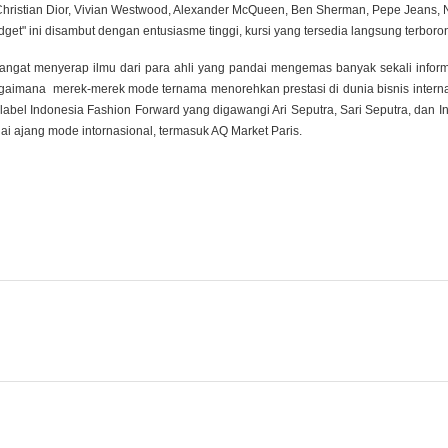
hristian Dior, Vivian Westwood, Alexander McQueen, Ben Sherman, Pepe Jeans, 
et" ini disambut dengan entusiasme tinggi, kursi yang tersedia langsung terboro
ngat menyerap ilmu dari para ahli yang pandai mengemas banyak sekali informas
agaimana merek-merek mode ternama menorehkan prestasi di dunia bisnis inter
, label Indonesia Fashion Forward yang digawangi Ari Seputra, Sari Seputra, dan 
i ajang mode intornasional, termasuk AQ Market Paris.