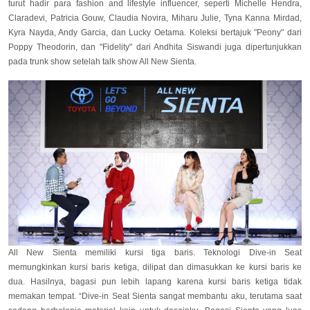
turut hadir para fashion and lifestyle influencer, seperti Michelle Hendra,
Claradevi, Patricia Gouw, Claudia Novira, Miharu Julie, Tyna Kanna Mirdad,
Kyra Nayda, Andy Garcia, dan Lucky Oetama. Koleksi bertajuk "Peony" dari
Poppy Theodorin, dan "Fidelity" dari Andhita Siswandi juga dipertunjukkan
pada trunk show setelah talk show All New Sienta.
All New Sienta memiliki kursi tiga baris. Teknologi Dive-in Seat
memungkinkan kursi baris ketiga, dilipat dan dimasukkan ke kursi baris ke
dua. Hasilnya, bagasi pun lebih lapang karena kursi baris ketiga tidak
memakan tempat.
“Dive-in Seat Sienta sangat membantu aku, terutama saat