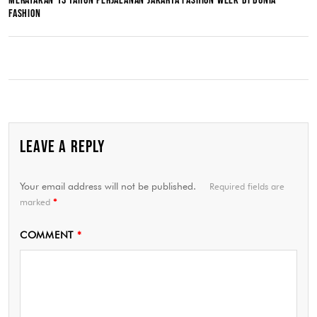
MERAYAKAN 13 TAHUN PERJALANAN JAKARTA FASHION WEEK DI DUNIA
FASHION
LEAVE A REPLY
Your email address will not be published.
Required fields are
marked
*
COMMENT
*