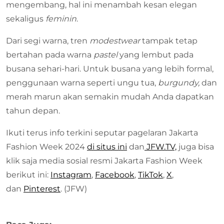
mengembang, hal ini menambah kesan elegan
sekaligus
feminin
.
Dari segi warna, tren
modestwear
tampak tetap
bertahan pada warna
pastel
yang lembut pada
busana sehari-hari. Untuk busana yang lebih formal,
penggunaan warna seperti ungu tua,
burgundy,
dan
merah marun akan semakin mudah Anda dapatkan
tahun depan.
Ikuti terus info terkini seputar pagelaran Jakarta
Fashion Week 2024
di situs ini
dan
JFW.TV,
juga bisa
klik saja media sosial resmi Jakarta Fashion Week
berikut ini:
Instagram
,
Facebook
,
TikTok
,
X
,
dan
Pinterest
. (JFW)