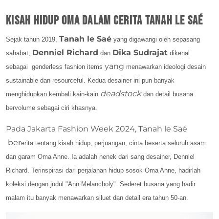
Kisah Hidup Oma dalam Cerita Tanah le Saé
Tanah le Saé
Sejak tahun 2019,
yang digawangi oleh sepasang
Denniel Richard
Dika Sudrajat
sahabat,
dan
dikenal
yang
sebagai
genderless fashion items
menawarkan ideologi desain
sustainable dan resourceful. Kedua desainer ini pun banyak
deadstock
menghidupkan kembali kain-kain
dan detail busana
bervolume sebagai ciri khasnya.
Pada Jakarta Fashion Week 2024, Tanah le Saé
ber
erita tentang kisah hidup, perjuangan, cinta beserta seluruh asam
dan garam Oma Anne. Ia adalah nenek dari sang
desainer, Denniel
Richard. Terinspirasi dari perjalanan hidup sosok Oma Anne, hadirlah
koleksi dengan judul "
Ann:Melancholy". Sederet busana yang hadir
malam itu banyak menawarkan siluet dan detail era tahun 50-an.