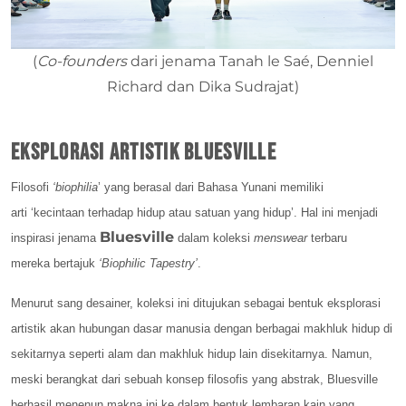
(
Co-founders
dari jenama Tanah le Saé, Denniel
Richard dan Dika Sudrajat)
Eksplorasi Artistik Bluesville
Filosofi
‘biophilia
’ yang berasal dari Bahasa Yunani memiliki
arti ‘kecintaan terhadap hidup atau satuan yang hidup’. Hal ini menjadi
Bluesville
inspirasi jenama
dalam koleksi
menswear
terbaru
mereka bertajuk
‘Biophilic Tapestry’
.
Menurut sang desainer, koleksi ini ditujukan sebagai bentuk eksplorasi
artistik akan hubungan dasar manusia dengan berbagai makhluk hidup di
sekitarnya seperti alam dan makhluk hidup lain disekitarnya. Namun,
meski berangkat dari sebuah konsep filosofis yang abstrak, Bluesville
berhasil menenun makna ini ke dalam bentuk lembaran kain yang