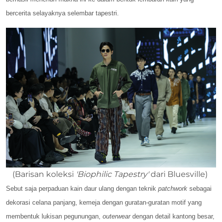
bercerita selayaknya selembar tapestri.
(Barisan koleksi
'Biophilic Tapestry'
dari Bluesville)
Sebut saja perpaduan kain daur ulang dengan teknik
patchwork
sebagai
dekorasi celana panjang, kemeja dengan guratan-guratan motif yang
membentuk lukisan pegunungan,
outerwear
dengan detail kantong besar,