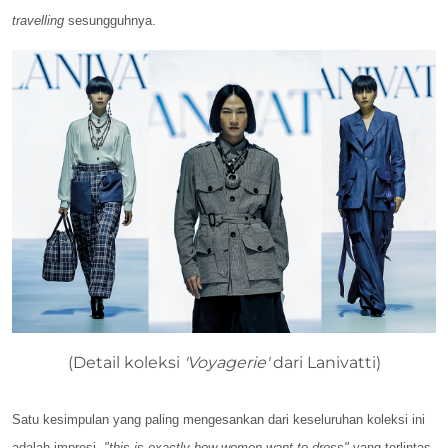
travelling
sesungguhnya.
(Detail koleksi
'Voyagerie'
dari Lanivatti)
Satu kesimpulan yang paling mengesankan dari keseluruhan koleksi ini
adalah impresi
"this is exactly how women want to dress"
yang terlintas