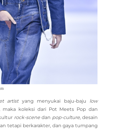
im
eet artist
yang menyukai baju-baju
low
r, maka koleksi dari Pot Meets Pop dan
kultur
rock-scene
dan
pop-culture,
desain
kan tetapi berkarakter, dan gaya tumpang