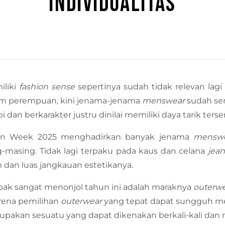
INDIVIDUALITAS
iliki
fashion sense
sepertinya sudah tidak relevan lagi
um perempuan, kini jenama-jenama
menswear
sudah se
 dan berkarakter justru dinilai memiliki daya tarik tersen
hion Week 2025 menghadirkan banyak jenama
mensw
g-masing. Tidak lagi terpaku pada kaus dan celana
jea
dan luas jangkauan estetikanya.
ak sangat menonjol tahun ini adalah maraknya
outerw
arena pemilihan
outerwear
yang tepat dapat sungguh m
merupakan sesuatu yang dapat dikenakan berkali-kali dan