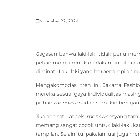
November 22, 2024
Gagasan bahwa laki-laki tidak perlu mem
pekan mode identik diadakan untuk ka
diminati. Laki-laki yang berpenampilan rapi
Mengakomodasi tren ini, Jakarta Fas
mereka sesuai gaya individualitas masin
pilihan
menwear
sudah semakin beragam 
Jika ada satu aspek
menswear
yang tamp
memang sangat cocok untuk laki-laki, k
tampilan. Selain itu, pakaian luar juga 