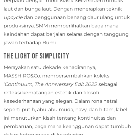
berpadu dengan motif klasik SMM seperti ombak
laut dan bunga laut. Dengan menerapkan teknik
upcycle
dan penggunaan benang daur ulang untuk
produksinya, SMM memperlihatkan bagaimana
keindahan dapat berjalan selaras dengan tanggung
jawab terhadap Bumi.
The Light of Simplicity
Merayakan satu dekade kehadirannya,
MASSHIRO&Co. mempersembahkan koleksi
‘
Continuum, The Anniversary Edit 2025
’ sebagai
refleksi kematangan estetik dan filosofi
kesederhanaan yang elegan. Dalam rona netral
seperti putih, abu-abu muda, navy, dan hitam, label
ini menuturkan kisah tentang kontinuitas dan
pembaruan, bagaimana keanggunan dapat tumbuh
dalam ketenangan di keseharian.