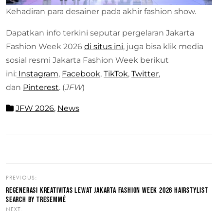
Kehadiran para desainer pada akhir fashion show.
Dapatkan info terkini seputar pergelaran Jakarta
Fashion Week 2026
di situs ini
, juga bisa klik media
sosial resmi Jakarta Fashion Week berikut
ini:
Instagram
,
Facebook
,
TikTok
,
Twitter
,
dan
Pinterest
. (
JFW
)
JFW 2026
,
News
PREVIOUS:
REGENERASI KREATIVITAS LEWAT JAKARTA FASHION WEEK 2026 HAIRSTYLIST
SEARCH BY TRESEMMÉ
NEXT: