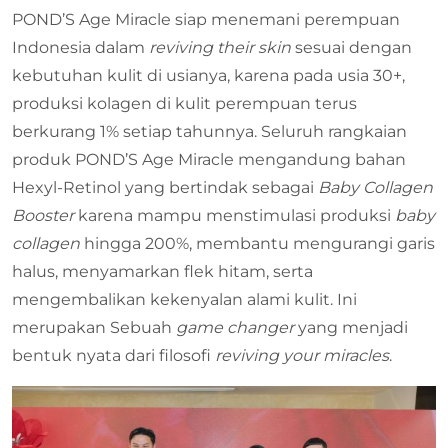
POND’S Age Miracle siap menemani perempuan
Indonesia dalam
reviving their skin
sesuai dengan
kebutuhan kulit di usianya, karena pada usia 30+,
produksi kolagen di kulit perempuan terus
berkurang 1% setiap tahunnya. Seluruh rangkaian
produk POND’S Age Miracle mengandung bahan
Hexyl-Retinol yang bertindak sebagai
Baby Collagen
Booster
karena mampu menstimulasi produksi
baby
collagen
hingga 200%, membantu mengurangi garis
halus, menyamarkan flek hitam, serta
mengembalikan kekenyalan alami kulit. Ini
merupakan Sebuah
game changer
yang menjadi
bentuk nyata dari filosofi
reviving your miracles
.