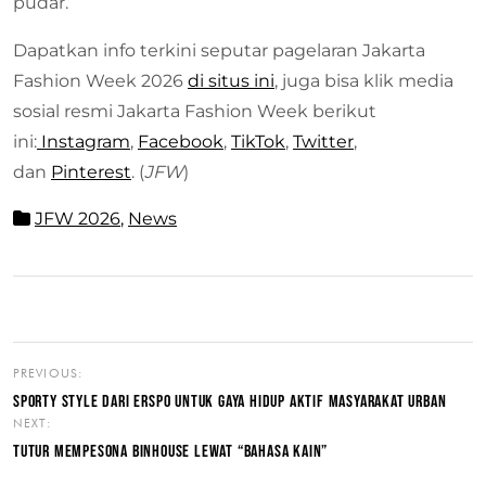
pudar.
Dapatkan info terkini seputar pagelaran Jakarta
Fashion Week 2026
di situs ini
, juga bisa klik media
sosial resmi Jakarta Fashion Week berikut
ini:
Instagram
,
Facebook
,
TikTok
,
Twitter
,
dan
Pinterest
. (
JFW
)
JFW 2026
,
News
PREVIOUS:
SPORTY STYLE DARI ERSPO UNTUK GAYA HIDUP AKTIF MASYARAKAT URBAN
NEXT:
TUTUR MEMPESONA BINHOUSE LEWAT “BAHASA KAIN”