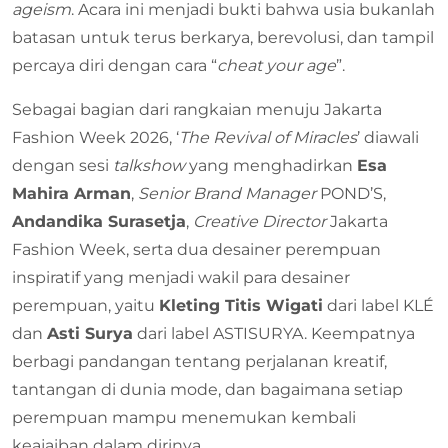
ageism
. Acara ini menjadi bukti bahwa usia bukanlah
batasan untuk terus berkarya, berevolusi, dan tampil
percaya diri dengan cara “
cheat your age
”.
Sebagai bagian dari rangkaian menuju Jakarta
Fashion Week 2026, ‘
The Revival of Miracles
’ diawali
dengan sesi
talkshow
yang menghadirkan
Esa
Mahira Arman
,
Senior Brand Manager
POND’S,
Andandika Surasetja
,
Creative Director
Jakarta
Fashion Week, serta dua desainer perempuan
inspiratif yang menjadi wakil para desainer
perempuan, yaitu
Kleting Titis Wigati
dari label KLÉ
dan
Asti Surya
dari label ASTISURYA. Keempatnya
berbagi pandangan tentang perjalanan kreatif,
tantangan di dunia mode, dan bagaimana setiap
perempuan mampu menemukan kembali
keajaiban dalam dirinya.