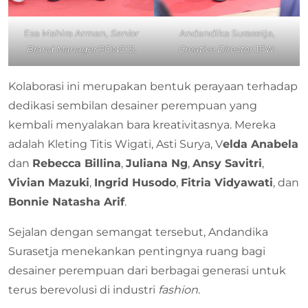
Esa Mahira Arman,
Senior
Andandika Surasetja,
Brand Manager
POND’S.
Creative Director
JFW.
Kolaborasi ini merupakan bentuk perayaan terhadap
dedikasi sembilan desainer perempuan yang
kembali menyalakan bara kreativitasnya. Mereka
adalah Kleting Titis Wigati, Asti Surya, V
elda Anabela
dan
Rebecca Billina
,
Juliana Ng
,
Ansy Savitri
,
Vivian Mazuki
,
Ingrid Husodo
,
Fitria Vidyawati
, dan
Bonnie Natasha Arif
.
Sejalan dengan semangat tersebut, Andandika
Surasetja menekankan pentingnya ruang bagi
desainer perempuan dari berbagai generasi untuk
terus berevolusi di industri
fashion
.