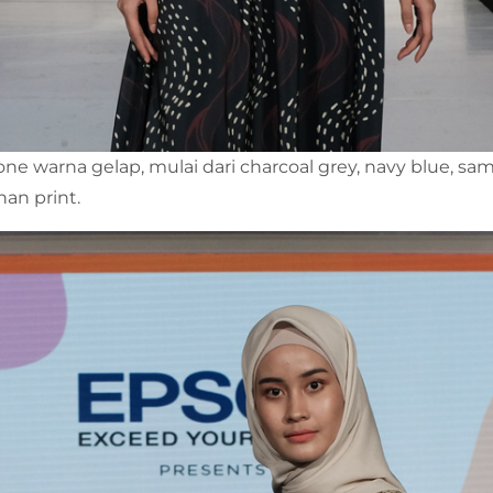
ne warna gelap, mulai dari charcoal grey, navy blue, sa
an print.