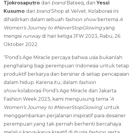
Tjokrosaputro
dari
brand
Bateeq, dan
Yessi
Kusumo
dari
brand
Shop at Velvet. Kolaborasi ini
dihadirkan dalam sebuah
fashion show
bertema
A
Women’s Journey to #NeverStopGlowing
yang
mengisi
runway
di hari ketiga JFW 2023, Rabu, 26
Oktober 2022.
“Pond’s Age Miracle percaya bahwa usia bukanlah
penghalang bagi perempuan Indonesia untuk tetap
produktif berkarya dan bersinar di setiap pencapaian
dalam hidup. Karena itu, dalam
fashion
show
kolaborasi Pond’s Age Miracle dan Jakarta
Fashion Week 2023, kami mengusung tema ‘
A
Women’s Journey to #NeverStopGlowing
’ untuk
menggambarkan perjalanan inspiratif para desainer
perempuan yang tak pernah berhenti bercahaya
melalui karya-karya kreatif di dunia
fashion
, serta