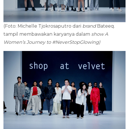
(Foto: Michelle Tjokrosaputro dari
brand
Bateeq.
tampil membawakan karyanya dalam
show
A
Women’s Journey to #NeverStopGlowing)