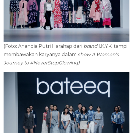
(Foto: Anandia Putri Harahap dari
brand
I.K.Y.K. tampil
membawakan karyanya dalam
show
A Women’s
Journey to #NeverStopGlowing)