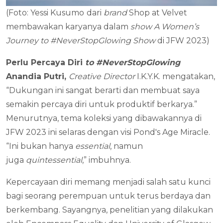
(Foto: Yessi Kusumo
dari
brand
Shop at Velvet
membawakan karyanya dalam
show
A Women’s
Journey to #NeverStopGlowing Show
di JFW 2023)
Perlu Percaya Diri
to #NeverStopGlowing
Anandia Putri,
Creative Director
I.K.Y.K. mengatakan,
“Dukungan ini sangat berarti dan membuat saya
semakin percaya diri untuk produktif berkarya.”
Menurutnya, tema koleksi yang dibawakannya di
JFW 2023 ini selaras dengan visi Pond's Age Miracle.
“Ini bukan hanya
essential
, namun
juga
quintessential
,” imbuhnya.
Kepercayaan diri memang menjadi salah satu kunci
bagi seorang perempuan untuk terus berdaya dan
berkembang. Sayangnya, penelitian yang dilakukan