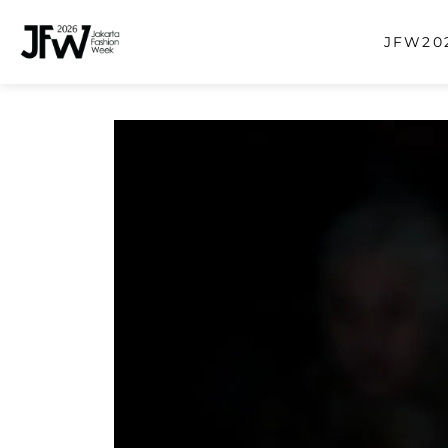
JFW202