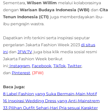
Sementara,
Wilsen Willim
melalui kolaborasinya
dengan
Warisan Budaya Indonesia (WBI)
dan
Cita
Tenun Indonesia (CTI)
juga memberdayakan ibu-
ibu pengrajin wastra.
Dapatkan info terkini serta inspirasi seputar
pergelaran Jakarta Fashion Week 2023
di situs
ini
dan
JFW.TV
, juga bisa klik media sosial resmi
Jakarta Fashion Week berikut
ini:
Instagram
,
Facebook
,
TikTok
,
Twitter
,
dan
Pinterest
.
(JFW)
Baca juga:
8 Label Fashion yang Suka Bermain-Main Motif
16 Inspirasi Wedding Dress yang Anti-Mainstrem
33 Pilihan Outfit Sehari-Hari Pria sesuai Karakter