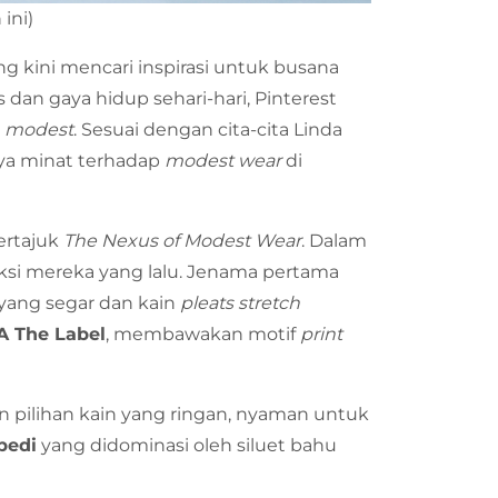
ini)
g kini mencari inspirasi untuk busana
dan gaya hidup sehari-hari, Pinterest
n
modest
. Sesuai dengan cita-cita Linda
nya minat terhadap
modest wear
di
ertajuk
The Nexus of Modest Wear
. Dalam
eksi mereka yang lalu. Jenama pertama
yang segar dan kain
pleats stretch
 The Label
, membawakan motif
print
 pilihan kain yang ringan, nyaman untuk
bedi
yang didominasi oleh siluet bahu