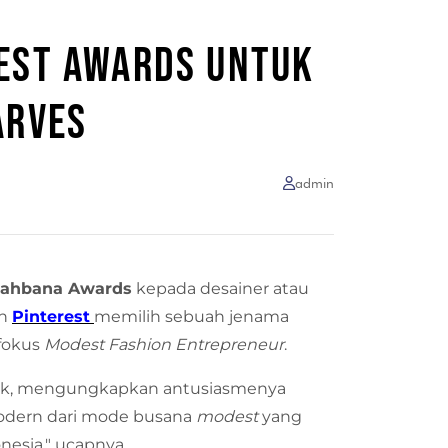
REST AWARDS UNTUK
ARVES
admin
sjahbana Awards
kepada desainer atau
an
Pinterest
memilih sebuah jenama
fokus
Modest Fashion Entrepreneur
.
eek, mengungkapkan antusiasmenya
odern dari mode busana
modest
yang
nesia," ucapnya