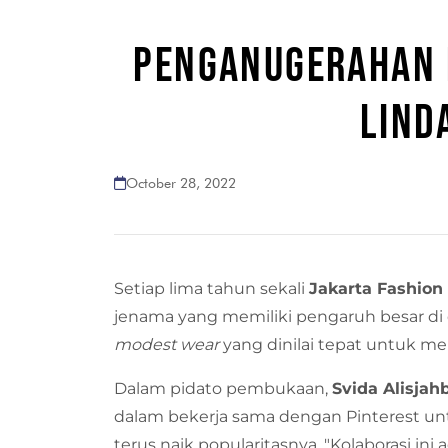
PENGANUGERAHAN P
LIND
October 28, 2022
Setiap lima tahun sekali
Jakarta Fashio
jenama yang memiliki pengaruh besar di 
modest wear
yang dinilai tepat untuk m
Dalam pidato pembukaan,
Svida Alisjah
dalam bekerja sama dengan Pinterest
terus naik popularitasnya. "Kolaborasi in