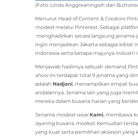
(Foto: Linda Anggreaningsih dari Button
Menurut Head of Content & Creators Pint
modest
melalui Pinterest. Sebagai
platfo
menghadirkan secara langsung jenama-j
ingin menjadikan Jakarta sebagai kiblat
Indonesia serta betapa majunya industri i
Menjawab hadirnya sebuah
demand
, Pi
show
ini terdapat total 9 jenama yang 
adalah
Nadjani
, menampilkan empat bu
andalannya. Jenama lain yang juga memili
mereka dalam busana harian yang berde
Jenama
modest wear
Kami.
membawa ko
layering
busana
modest
. Kemudian terda
yang kuat serta pemilihan aksesori yang k