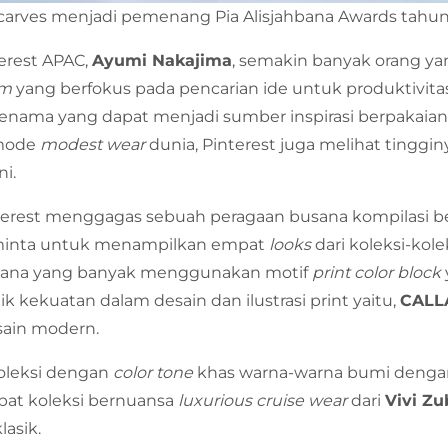
scarves menjadi pemenang Pia Alisjahbana Awards tahun 
erest APAC,
Ayumi Nakajima
, semakin banyak orang yan
rm
yang berfokus pada pencarian ide untuk produktivitas 
enama yang dapat menjadi sumber inspirasi berpakaia
 mode
modest wear
dunia, Pinterest juga melihat tinggi
ni.
nterest menggagas sebuah peragaan busana kompilasi b
diminta untuk menampilkan empat
looks
dari koleksi-kol
sana yang banyak menggunakan motif
print color block
k kekuatan dalam desain dan ilustrasi print yaitu,
CALLA
sain modern.
leksi dengan
color tone
khas warna-warna bumi dengan
pat koleksi bernuansa
luxurious cruise wear
dari
Vivi Zu
lasik.