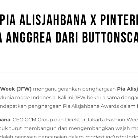
IA ALISJAHBANA X PINTE
A ANGGREA DARI BUTTONSC
n Week (JFW)
menganugerahkan penghargaan
Pia Ali
dunia mode Indonesia. Kali ini JFW bekerja sama deng
endapatkan penghargaan Pia Alisjahbana Awards dalam 
bana
, CEO GCM Group dan Direktur Jakarta Fashion W
 untuk turut membangun dan mengembangkan wajah m
i adalah perayaan pencapaian dalam
modest industry
Indo