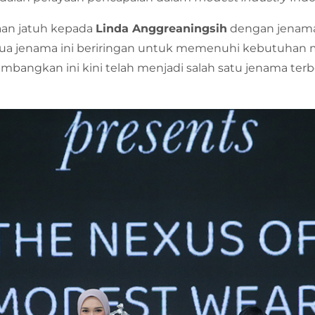
aan jatuh kepada
Linda Anggreaningsih
dengan jenam
 jenama ini beriringan untuk memenuhi kebutuhan mod
embangkan ini kini telah menjadi salah satu jenama te