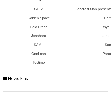
GETA
Generasi90an presen
Golden Space
Hatt
Halo Fresh
Issya 
Jenahara
Luna 
KAMI.
Kam
Onni-san
Para
Testimo
____________________________________
__________________
News Flash