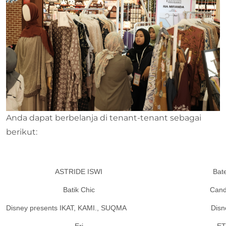
Anda dapat berbelanja di tenant-tenant sebagai
berikut:
ASTRIDE ISWI
Bat
Batik Chic
Cand
Disney presents IKAT, KAMI., SUQMA
Disn
Eri
E