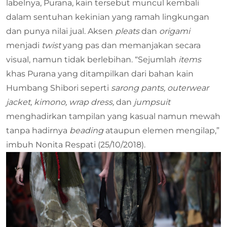
labelnya, Purana, kain tersebut muncul kembali
dalam sentuhan kekinian yang ramah lingkungan
dan punya nilai jual. Aksen
pleats
dan
origami
menjadi
twist
yang pas dan memanjakan secara
visual, namun tidak berlebihan. “Sejumlah
items
khas Purana yang ditampilkan dari bahan kain
Humbang Shibori seperti
sarong pants, outerwear
jacket, kimono, wrap dress,
dan
jumpsuit
menghadirkan
tampilan yang kasual namun mewah
tanpa hadirnya
beading
ataupun elemen mengilap,”
imbuh Nonita Respati (25/10/2018).