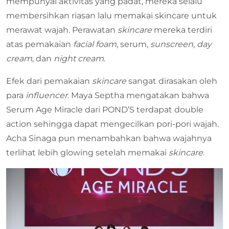
mempunyai aktivitas yang padat, mereka selalu
membersihkan riasan lalu memakai skincare untuk
merawat wajah. Perawatan
skincare
mereka terdiri
atas pemakaian
facial foam
, serum,
sunscreen
,
day
cream
, dan
night cream
.
Efek dari pemakaian
skincare
sangat dirasakan oleh
para
influencer
. Maya Septha mengatakan bahwa
Serum Age Miracle dari POND’S terdapat double
action sehingga dapat mengecilkan pori-pori wajah.
Acha Sinaga pun menambahkan bahwa wajahnya
terlihat lebih glowing setelah memakai
skincare
.