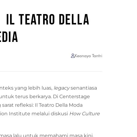
 IL TEATRO DELLA
EDIA
Keanaya Tantri
eks yang lebih luas,
legacy
senantiasa
ntuk terus berkarya. Di Centerstage
 sarat refleksi: Il Teatro Della Moda
on Institute melalui diskusi
How Culture
ak masa lalu untuk memahami masa kini,