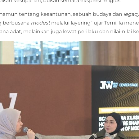
kan kesopanan, bukan semata ekspresi religius.
 namun tentang kesantunan, sebuah budaya dan
legac
ng berbusana
modest
melalui layering” ujar Temi. Ia 
ana adat, melainkan juga lewat perilaku dan nilai-nilai 