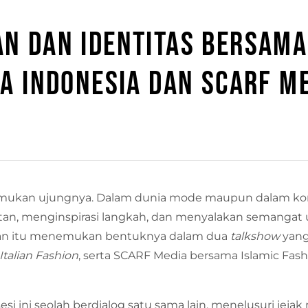
N DAN IDENTITAS BERSAMA
A INDONESIA DAN SCARF M
mukan ujungnya. Dalam dunia mode maupun dalam kont
tan, menginspirasi langkah, dan menyalakan semangat u
isan itu menemukan bentuknya dalam dua
talkshow
yang
Italian Fashion
, serta SCARF Media bersama Islamic Fashi
si ini seolah berdialog satu sama lain, menelusuri jej