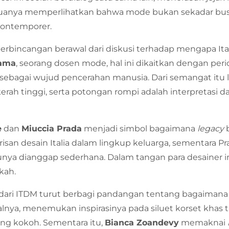
anya memperlihatkan bahwa mode bukan sekadar busana
 kontemporer.
 perbincangan berawal dari diskusi terhadap mengapa Ital
Rama
, seorang dosen mode, hal ini dikaitkan dengan per
ebagai wujud pencerahan manusia. Dari semangat itu lah
 kerah tinggi, serta potongan rompi adalah interpretasi da
e
dan
Miuccia Prada
menjadi simbol bagaimana
legacy
b
isan desain Italia dalam lingkup keluarga, sementara 
nya dianggap sederhana. Dalam tangan para desainer in
kah.
 dari ITDM turut berbagi pandangan tentang bagaiman
alnya, menemukan inspirasinya pada siluet korset khas 
g kokoh. Sementara itu,
Bianca Zoandevy
memaknai