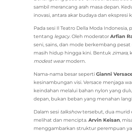
sambil merancang arah masa depan. Kedu
inovasi, antara akar budaya dan ekspresi
Pada sesi Il Teatro Della Moda Indonesia,
tentang
legacy
. Oleh moderator
Arfian 
seni, sains, dan mode berkembang pesat s
masih hidup hingga kini. Bentuk
zimara
,
modest wear
modern.
Nama-nama besar seperti
Gianni Versac
kesinambungan visi. Versace menjaga war
keindahan melalui bahan nylon yang dulu
depan, bukan beban yang menahan lang
Dalam sesi
talkshow
tersebut, dua murid
melihat dan mencipta.
Arvin Keisan
, mis
menggambarkan struktur perempuan yan