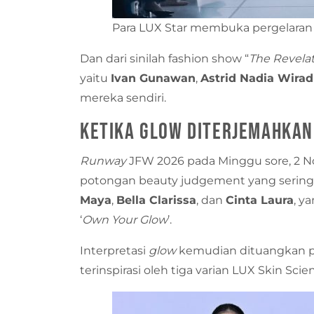
Para LUX Star membuka pergelaran ‘
Dan dari sinilah fashion show “
The Revelat
yaitu
Ivan Gunawan
,
Astrid Nadia Wirad
mereka sendiri.
Ketika Glow Diterjemahkan
Runway
JFW 2026 pada Minggu sore, 2 
potongan beauty judgement yang sering 
Maya
,
Bella Clarissa
, dan
Cinta Laura
, y
‘
Own Your Glow
’.
Interpretasi
glow
kemudian dituangkan p
terinspirasi oleh tiga varian LUX Skin Scie