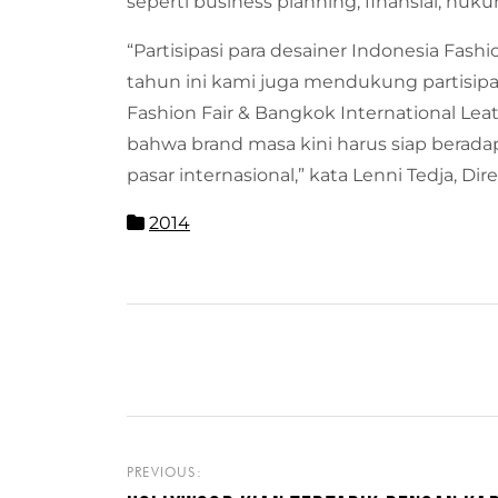
seperti business planning, finansial, huk
“Partisipasi para desainer Indonesia Fas
tahun ini kami juga mendukung partisipa
Fashion Fair & Bangkok International Leat
bahwa brand masa kini harus siap berada
pasar internasional,” kata Lenni Tedja, Di
2014
PREVIOUS: