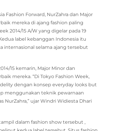
ia Fashion Forward, NurZahra dan Major
baik mereka di ajang fashion paling
eek 2014/15 A/W yang digelar pada 19
. Kedua label kebanggan Indonesia itu
a internasional selama ajang tersebut
014/15 kemarin, Major Minor dan
rbaik mereka. “Di Tokyo Fashion Week,
idelity dengan konsep everyday looks but
tetap menggunakan teknik pewarnaan
as NurZahra,” ujar Windri Widiesta Dhari
tampil dalam fashion show tersebut ,
liput kedua label tersebut. Situs fashion