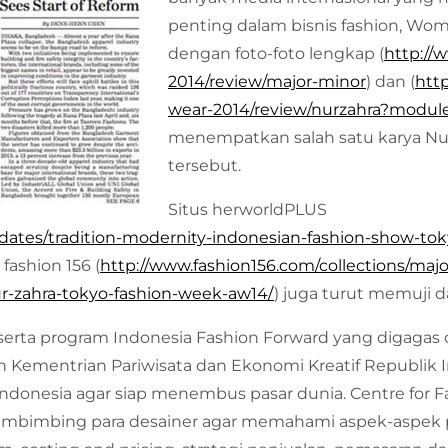
penting dalam bisnis fashion, Wom
dengan foto-foto lengkap (
http://
2014/review/major-minor
) dan (
htt
wear-2014/review/nurzahra?modul
menempatkan salah satu karya Nu
tersebut.
Situs herworldPLUS
dates/tradition-modernity-indonesian-fashion-show-t
fashion 156 (
http://www.fashion156.com/collections/maj
ur-zahra-tokyo-fashion-week-aw14/
) juga turut memuji 
erta program Indonesia Fashion Forward yang digagas o
eh Kementrian Pariwisata dan Ekonomi Kreatif Republi
donesia agar siap menembus pasar dunia. Centre for Fa
bimbing para desainer agar memahami aspek-aspek pen