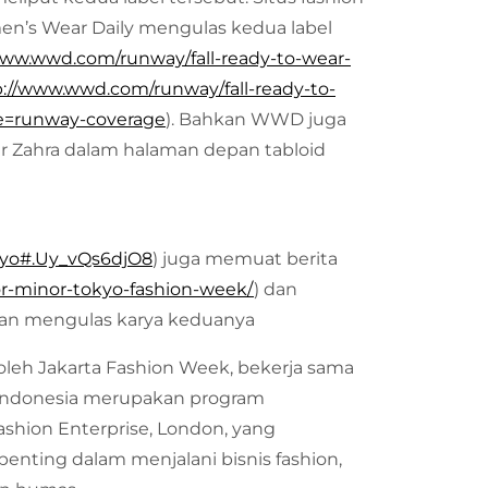
en’s Wear Daily mengulas kedua label
www.wwd.com/runway/fall-ready-to-wear-
p://www.wwd.com/runway/fall-ready-to-
e=runway-coverage
). Bahkan WWD juga
r Zahra dalam halaman depan tabloid
okyo#.Uy_vQs6djO8
) juga memuat berita
or-minor-tokyo-fashion-week/
) dan
dan mengulas karya keduanya
leh Jakarta Fashion Week, bekerja sama
k Indonesia merupakan program
shion Enterprise, London, yang
ting dalam menjalani bisnis fashion,