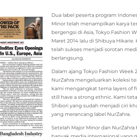
Dua label peserta program Indones
Minor telah menampilkan karya ter
bergengsi di Asia, Tokyo Fashion W
Maret 2014 lalu di Shibuya Hikarie
telah sukses menjadi sorotan medi
berlangsung.
Dalam ajang Tokyo Fashion Week 2
NurZahra mengeluarkan koleksi te
kami mengangkat tema layers of f
still have a strong ethnic. Kami 
Shibori yang sudah menjadi ciri kh
yang merancang label NurZahra.
Setelah Major Minor dan NurZahra 
banyak media internasional yang me