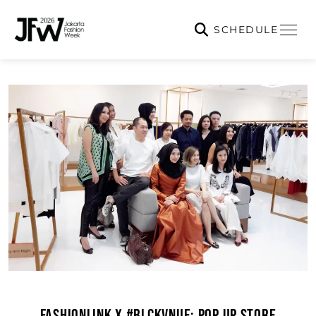
SCHEDULE
FASHIONLINK X #BLCKVNUE; POP UP STORE