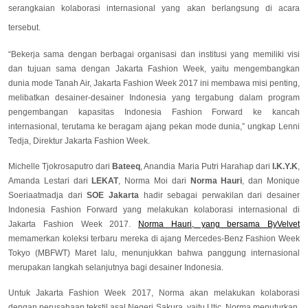
serangkaian kolaborasi internasional yang akan berlangsung di acara
tersebut.
“Bekerja sama dengan berbagai organisasi dan institusi yang memiliki visi
dan tujuan sama dengan Jakarta Fashion Week, yaitu mengembangkan
dunia mode Tanah Air, Jakarta Fashion Week 2017 ini membawa misi penting,
melibatkan desainer-desainer Indonesia yang tergabung dalam program
pengembangan kapasitas Indonesia Fashion Forward ke kancah
internasional, terutama ke beragam ajang pekan mode dunia,” ungkap Lenni
Tedja, Direktur Jakarta Fashion Week.
Michelle Tjokrosaputro dari
Bateeq
, Anandia Maria Putri Harahap dari
I.K.Y.K
,
Amanda Lestari dari
LEKAT
, Norma Moi dari
Norma Hauri
, dan Monique
Soeriaatmadja dari
SOE Jakarta
hadir sebagai perwakilan dari desainer
Indonesia Fashion Forward yang melakukan kolaborasi internasional di
Jakarta Fashion Week 2017.
Norma Hauri, yang bersama ByVelvet
memamerkan koleksi terbaru mereka di ajang Mercedes-Benz Fashion Week
Tokyo (MBFWT) Maret lalu, menunjukkan bahwa panggung internasional
merupakan langkah selanjutnya bagi desainer Indonesia.
Untuk Jakarta Fashion Week 2017, Norma akan melakukan kolaborasi
dengan perusahaan tekstil asal Negeri Sakura, yaitu Utic. Norma menuturkan,