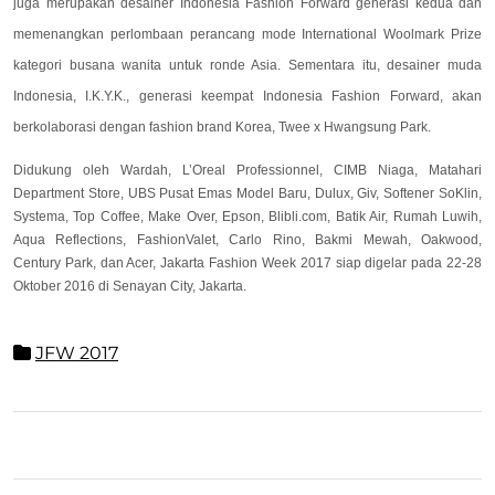
juga merupakan desainer Indonesia Fashion Forward generasi kedua dan
memenangkan perlombaan perancang mode International Woolmark Prize
kategori busana wanita untuk ronde Asia. Sementara itu, desainer muda
Indonesia, I.K.Y.K., generasi keempat Indonesia Fashion Forward, akan
berkolaborasi dengan fashion brand Korea, Twee x Hwangsung Park.
Didukung oleh Wardah, L’Oreal Professionnel, CIMB Niaga, Matahari
Department Store, UBS Pusat Emas Model Baru, Dulux, Giv, Softener SoKlin,
Systema, Top Coffee, Make Over, Epson, Blibli.com, Batik Air, Rumah Luwih,
Aqua Reflections, FashionValet, Carlo Rino, Bakmi Mewah, Oakwood,
Century Park, dan Acer, Jakarta Fashion Week 2017 siap digelar pada 22-28
Oktober 2016 di Senayan City, Jakarta.
JFW 2017