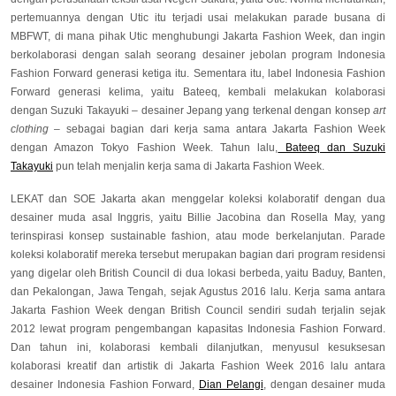
pertemuannya dengan Utic itu terjadi usai melakukan parade busana di
MBFWT, di mana pihak Utic menghubungi Jakarta Fashion Week, dan ingin
berkolaborasi dengan salah seorang desainer jebolan program Indonesia
Fashion Forward generasi ketiga itu. Sementara itu, label Indonesia Fashion
Forward generasi kelima, yaitu Bateeq, kembali melakukan kolaborasi
dengan Suzuki Takayuki – desainer Jepang yang terkenal dengan konsep
art
clothing –
sebagai bagian dari kerja sama antara Jakarta Fashion Week
dengan Amazon Tokyo Fashion Week. Tahun lalu,
Bateeq dan Suzuki
Takayuki
pun telah menjalin kerja sama di Jakarta Fashion Week.
LEKAT dan SOE Jakarta akan menggelar koleksi kolaboratif dengan dua
desainer muda asal Inggris, yaitu Billie Jacobina dan Rosella May, yang
terinspirasi konsep sustainable fashion, atau mode berkelanjutan. Parade
koleksi kolaboratif mereka tersebut merupakan bagian dari program residensi
yang digelar oleh British Council di dua lokasi berbeda, yaitu Baduy, Banten,
dan Pekalongan, Jawa Tengah, sejak Agustus 2016 lalu. Kerja sama antara
Jakarta Fashion Week dengan British Council sendiri sudah terjalin sejak
2012 lewat program pengembangan kapasitas Indonesia Fashion Forward.
Dan tahun ini, kolaborasi kembali dilanjutkan, menyusul kesuksesan
kolaborasi kreatif dan artistik di Jakarta Fashion Week 2016 lalu antara
desainer Indonesia Fashion Forward,
Dian Pelangi
, dengan desainer muda