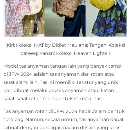
(Kiri: Koleksi IKAT by Didiet Maulana; Tengah: Koleksi
bateeq; Kanan: Koleksi Heaven Lights )
Model tas anyaman tangan lain yang banyak tampil
di JFW 2024 adalah tas anyaman dari rotan atau
serat alami lain. Tas ini memiliki tekstur yang unik
dan dibuat melalui proses anyaman atau ikatan
serat-serat rotan membentuk struktur tas.
Tas anyaman rotan di JFW 2024 hadir dalam bentuk
tote bag. Namun, secara umum, tas anyaman dapat
dibuat dengan berbagai macam desain yang khas,