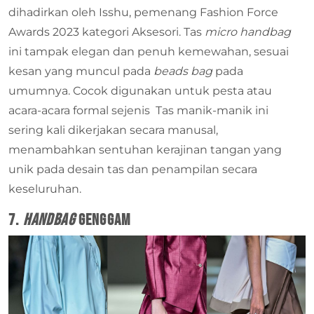
dihadirkan oleh Isshu, pemenang Fashion Force
Awards 2023 kategori Aksesori. Tas
micro handbag
ini tampak elegan dan penuh kemewahan, sesuai
kesan yang muncul pada
beads bag
pada
umumnya. Cocok digunakan untuk pesta atau
acara-acara formal sejenis Tas manik-manik ini
sering kali dikerjakan secara manusal,
menambahkan sentuhan kerajinan tangan yang
unik pada desain tas dan penampilan secara
keseluruhan.
7.
Handbag
Genggam