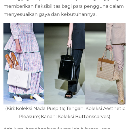
memberikan fleksibilitas bagi para pengguna dalam
menyesuaikan gaya dan kebutuhannya.
(Kiri: Koleksi Nada Puspita; Tengah: Koleksi Aesthetic
Pleasure; Kanan: Koleksi Buttonscarves)