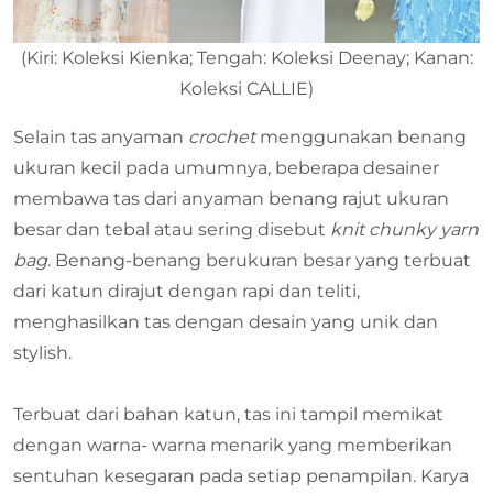
(Kiri: Koleksi Kienka; Tengah: Koleksi Deenay; Kanan:
Koleksi CALLIE)
Selain tas anyaman
crochet
menggunakan benang
ukuran kecil pada umumnya, beberapa desainer
membawa tas dari anyaman benang rajut ukuran
besar dan tebal atau sering disebut
knit chunky yarn
bag
. Benang-benang berukuran besar yang terbuat
dari katun dirajut dengan rapi dan teliti,
menghasilkan tas dengan desain yang unik dan
stylish.
Terbuat dari bahan katun, tas ini tampil memikat
dengan warna- warna menarik yang memberikan
sentuhan kesegaran pada setiap penampilan. Karya