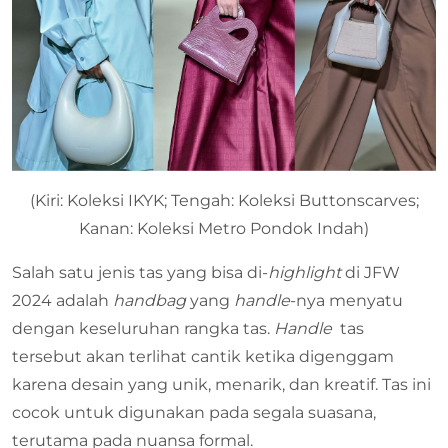
(Kiri: Koleksi IKYK; Tengah: Koleksi Buttonscarves;
Kanan: Koleksi Metro Pondok Indah)
Salah satu jenis tas yang bisa di-
highlight
di JFW
2024 adalah
handbag
yang
handle
-nya menyatu
dengan keseluruhan rangka tas.
Handle
tas
tersebut akan terlihat cantik ketika digenggam
karena desain yang unik, menarik, dan kreatif. Tas ini
cocok untuk digunakan pada segala suasana,
terutama pada nuansa formal.