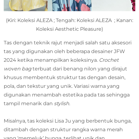
(Kiri: Koleksi ALEZA ; Tengah: Koleksi ALEZA ; Kanan:
Koleksi Aesthetic Pleasure)
Tas dengan teknik rajut menjadi salah satu aksesori
tas yang digunakan oleh beberapa desainer JFW
2024 ketika menampilkan koleksinya.
Crochet
woven bag
terbuat dari benang nilon yang dirajut
khusus membentuk struktur tas dengan desain,
pola, dan tekstur yang unik. Variasi warna yang
digunakan menambah estetika pada tas sehingga
tampil menarik dan
stylish
.
Misalnya, tas koleksi Lisa Ju yang berbentuk bunga,
ditambah dengan struktur rangka warna merah
yang ‘memeluk’ bunga, terlihat unik dan