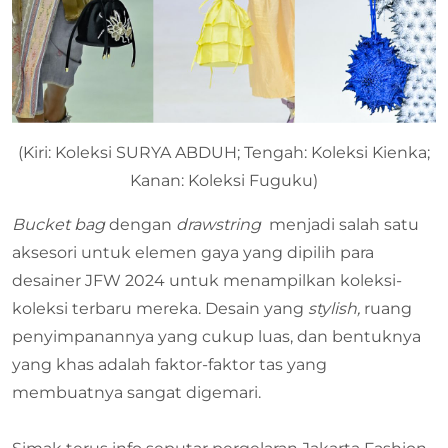
(Kiri: Koleksi SURYA ABDUH; Tengah: Koleksi Kienka;
Kanan: Koleksi Fuguku)
Bucket bag
dengan
drawstring
menjadi salah satu
aksesori untuk elemen gaya yang dipilih para
desainer JFW 2024 untuk menampilkan koleksi-
koleksi terbaru mereka. Desain yang
stylish,
ruang
penyimpanannya yang cukup luas, dan bentuknya
yang khas adalah faktor-faktor tas yang
membuatnya sangat digemari.