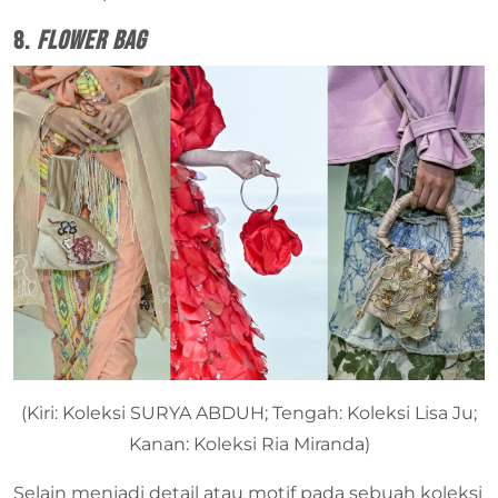
8.
Flower Bag
(Kiri: Koleksi SURYA ABDUH; Tengah: Koleksi Lisa Ju;
Kanan: Koleksi Ria Miranda)
Selain menjadi detail atau motif pada sebuah koleksi