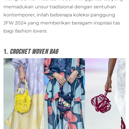
memadukan unsur tradisional dengan sentuhan
kontemporer, inilah beberapa koleksi panggung
JFW 2024 yang memberikan beragam inspirasi tas
bagi
fashion lovers.
1.
Crochet Woven Bag