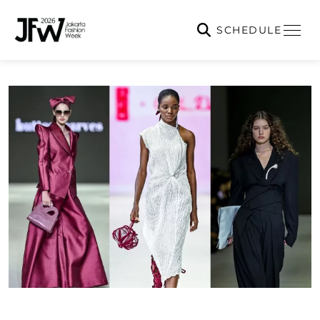
SCHEDULE