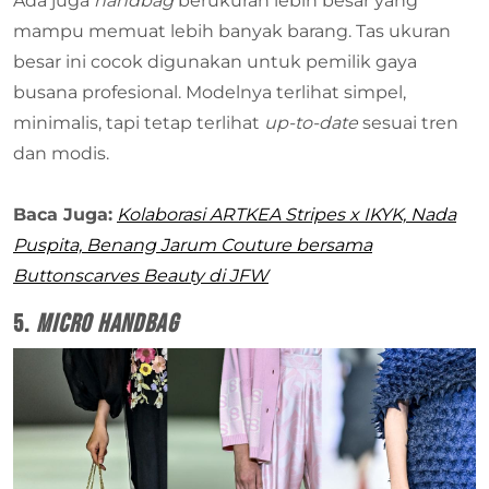
Ada juga
handbag
berukuran lebih besar yang
mampu memuat lebih banyak barang. Tas ukuran
besar ini cocok digunakan untuk pemilik gaya
busana profesional. Modelnya terlihat simpel,
minimalis, tapi tetap terlihat
up-to-date
sesuai tren
dan modis.
Baca Juga:
Kolaborasi ARTKEA Stripes x IKYK, Nada
Puspita, Benang Jarum Couture bersama
Buttonscarves Beauty di JFW
5.
Micro Handbag