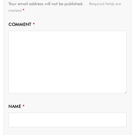
Your email address will not be published.
Required fields are
marked
*
COMMENT
*
NAME
*