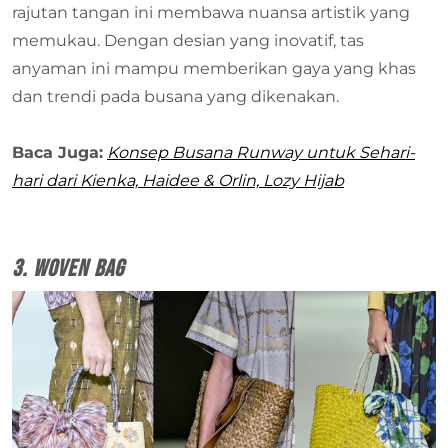
rajutan tangan ini membawa nuansa artistik yang
memukau. Dengan desian yang inovatif, tas
anyaman ini mampu memberikan gaya yang khas
dan trendi pada busana yang dikenakan.
Baca Juga:
Konsep Busana Runway untuk Sehari-
hari dari Kienka, Haidee & Orlin, Lozy Hijab
3. Woven Bag