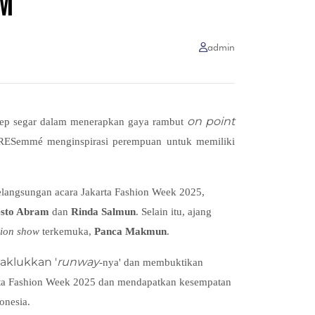
AM
admin
on point
ep segar dalam menerapkan gaya rambut
RESemmé menginspirasi perempuan untuk memiliki
langsungan acara Jakarta Fashion Week 2025,
esto Abram
dan
Rinda Salmun
. Selain itu, ajang
hion show
terkemuka,
Panca Makmun
.
aklukkan '
runway
-nya' dan membuktikan
arta Fashion Week 2025 dan mendapatkan kesempatan
nesia.