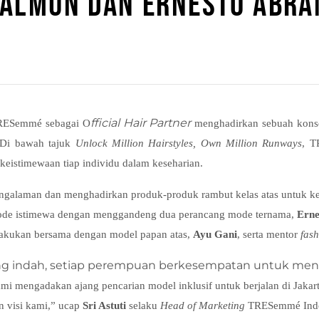
ALMUN DAN ERNESTO ABR
fficial Hair Partner
TRESemmé sebagai O
menghadirkan sebuah kons
. Di bawah tajuk
Unlock Million Hairstyles, Own Million Runways
, T
keistimewaan tiap individu dalam keseharian.
ngalaman dan menghadirkan produk-produk rambut kelas atas untuk ke
de istimewa dengan menggandeng dua perancang mode ternama,
Ern
ilakukan bersama dengan model papan atas,
Ayu Gani
, serta mentor
fas
g indah, setiap perempuan berkesempatan untuk men
ami mengadakan ajang pencarian model inklusif untuk berjalan di Jak
n visi kami,” ucap
Sri Astuti
selaku
Head of Marketing
TRESemmé Indo