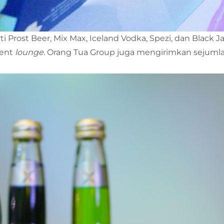
i Prost Beer, Mix Max, Iceland Vodka, Spezi, dan Black
Tent
lounge
. Orang Tua Group juga mengirimkan sejumla