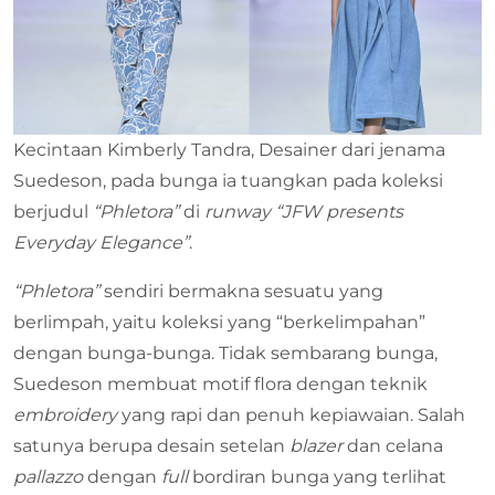
Kecintaan Kimberly Tandra, Desainer dari jenama
Suedeson, pada bunga ia tuangkan pada koleksi
berjudul
“Phletora”
di
runway “JFW presents
Everyday Elegance”
.
“Phletora”
sendiri bermakna sesuatu yang
berlimpah, yaitu koleksi yang “berkelimpahan”
dengan bunga-bunga. Tidak sembarang bunga,
Suedeson membuat motif flora dengan teknik
embroidery
yang rapi dan penuh kepiawaian. Salah
satunya berupa desain setelan
blazer
dan celana
pallazzo
dengan
full
bordiran bunga yang terlihat