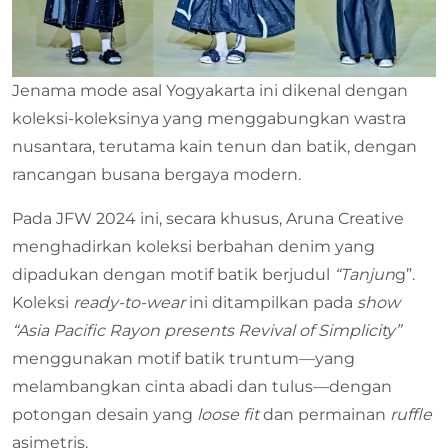
Jenama mode asal Yogyakarta ini dikenal dengan
koleksi-koleksinya yang menggabungkan wastra
nusantara, terutama kain tenun dan batik, dengan
rancangan busana bergaya modern.
Pada JFW 2024 ini, secara khusus, Aruna Creative
menghadirkan koleksi berbahan denim yang
dipadukan dengan motif batik berjudul
“Tanjun
g”.
Koleksi
ready-to-wear
ini ditampilkan pada
show
“Asia Pacific Rayon presents Revival of Simplicity”
menggunakan motif batik truntum—yang
melambangkan cinta abadi dan tulus—dengan
potongan desain yang
loose fit
dan permainan
ruffle
asimetris.