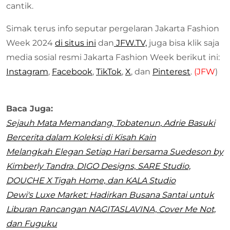
cantik.
Simak terus info seputar pergelaran Jakarta Fashion
Week 2024
di situs ini
dan
JFW.TV,
juga bisa klik saja
media sosial resmi Jakarta Fashion Week berikut ini:
Instagram
,
Facebook
,
TikTok
,
X
, dan
Pinterest
.
(JFW
)
Baca Juga:
Sejauh Mata Memandang, Tobatenun, Adrie Basuki
Bercerita dalam Koleksi di Kisah Kain
Melangkah Elegan Setiap Hari bersama Suedeson by
Kimberly Tandra, DIGO Designs, SARE Studio,
DOUCHE X Tigah Home, dan KALA Studio
Dewi's Luxe Market: Hadirkan Busana Santai untuk
Liburan Rancangan NAGITASLAVINA, Cover Me Not,
dan Fuguku