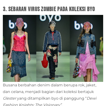
3. Sebaran Virus Zombie pada Koleksi byo
Busana berbahan denim dalam berupa rok, jaket,
dan celana, menjadi bagian dari koleksi bertajuk
Glester
yang ditampilkan byo di panggung “
Dewi
Fashion Knights: The Visionary”
.