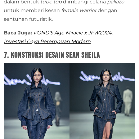
dalam bentuk
tube top
diimbangi celana
pallazo
untuk memberi kesan
female warrior
dengan
sentuhan futuristik.
Baca Juga:
POND'S Age Miracle x JFW2024:
Investasi Gaya Perempuan Modern
7. Konstruksi Desain Sean Sheila