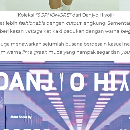
(Koleksi
"SOPHOMORE"
dari Danjyo Hiyoji)
at lebih
fashionable
dengan
cutout
lengkung. Sementa
beri kesan
vintage
ketika dipadukan dengan warna
bei
oji juga menawarkan sejumlah busana berdesain kasual n
am warna
lime green
muda yang nampak segar dan
you