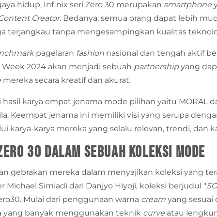
a hidup, Infinix seri Zero 30 merupakan
smartphone
Content Creator.
Bedanya, semua orang dapat lebih mud
ga terjangkau tanpa mengesampingkan kualitas teknolo
nchmark
pagelaran
fashion
nasional dan tengah aktif ber
on Week 2024 akan menjadi sebuah
partnership
yang dap
e
mereka secara kreatif dan akurat.
ui hasil karya empat jenama mode pilihan yaitu MORAL 
eila. Keempat jenama ini memiliki visi yang serupa denga
i karya-karya mereka yang selalu relevan, trendi
,
dan k
 Zero 30 dalam Sebuah Koleksi Mode
gan gebrakan mereka dalam menyajikan koleksi yang ter
Michael Simiadi dari Danjyo Hiyoji, koleksi berjudul "
S
Zero30. Mulai dari penggunaan warna
cream
yang sesuai
a yang banyak menggunakan teknik
curve
atau lengkun