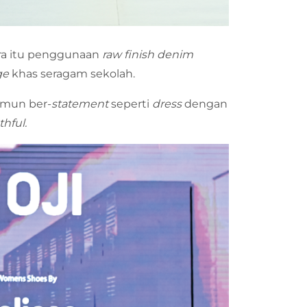
ra itu penggunaan
raw finish denim
ge
khas seragam sekolah.
amun ber-
statement
seperti
dress
dengan
thful.