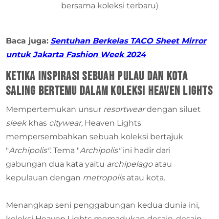
bersama koleksi terbaru)
Baca juga:
Sentuhan Berkelas TACO Sheet Mirror
untuk Jakarta Fashion Week 2024
Ketika Inspirasi Sebuah Pulau dan Kota
Saling Bertemu dalam Koleksi Heaven Lights
Mempertemukan unsur
resortwear
dengan siluet
sleek
khas
citywear,
Heaven Lights
mempersembahkan sebuah koleksi bertajuk
"
Archipolis"
. Tema "
Archipolis"
ini hadir dari
gabungan dua kata yaitu
archipelago
atau
kepulauan dengan
metropolis
atau kota.
Menangkap seni penggabungan kedua dunia ini,
koleksi Heaven Lights memadukan desain-desain