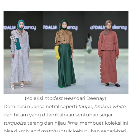
(Koleksi
modest wear
dari Deenay)
Dominasi nuansa netral seperti
taupe
,
broken white,
dan hitam yang ditambahkan sentuhan segar
turquoise
terang dan hijau
lime,
membuat koleksi ini
bisa di-
mix and match
untuk kebutuhan sehari-hari.