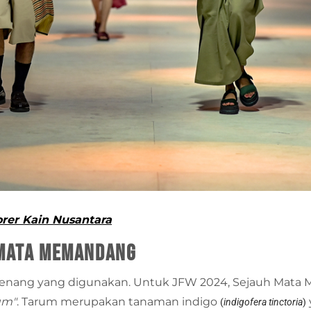
er Kain Nusantara
 Mata Memandang
han benang yang digunakan. Untuk JFW 2024, Sejauh 
um"
. Tarum merupakan tanaman indigo
(
indigofera tinctoria
)