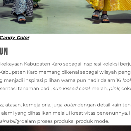
 Candy Color
nun
kekayaan Kabupaten Karo sebagai inspirasi koleksi berju
. Kabupaten Karo memang dikenal sebagai wilayah peng
 menjadi inspirasi pilihan warna pun hadir dalam 16
loo
sentasi tanaman padi,
sun kissed coral
, merah,
pink,
coke
ss,
atasan, kemeja pria, juga
outer
dengan detail kain ten
ami yang dihasilkan melalui kreativitas penenunnya. 
ainability
dalam proses produksi produk mode.