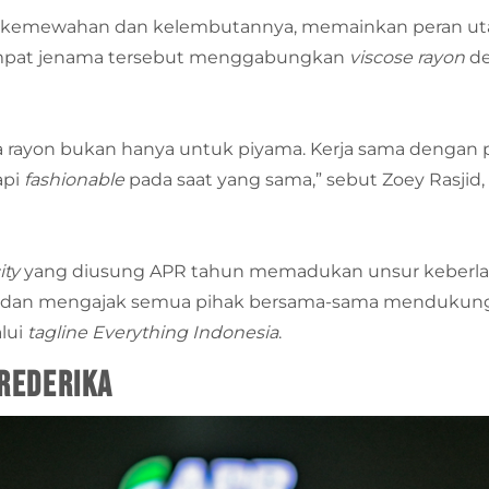
n kemewahan dan kelembutannya, memainkan peran uta
empat jenama tersebut menggabungkan
viscose rayon
de
wa rayon bukan hanya untuk piyama. Kerja sama dengan pa
api
fashionable
pada saat yang sama,” sebut Zoey Rasjid,
ity
yang diusung APR tahun memadukan unsur keberl
n mengajak semua pihak bersama-sama mendukung m
lui
tagline
Everything Indonesia
.
FREDERIKA