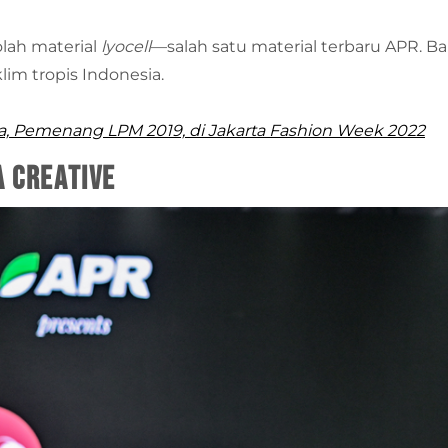
lah material
lyocell
—salah satu material terbaru APR. 
lim tropis Indonesia.
ia, Pemenang LPM 2019, di Jakarta Fashion Week 2022
a Creative