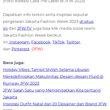
(Foto: Koleksi Calla The Label di JFW 2023)
Dapatkan info terkini serta inspirasi seputar
pergelaran Jakarta Fashion Week 2023
di situs
ini
dan
JFW.TV
, juga bisa klik media sosial resmi
Jakarta Fashion Week berikut
ini:
Instagram
,
Facebook
,
TikTok
,
Twitter
,
dan
Pinterest
.
(JFW)
Baca juga:
Holiday Vibes: Tampil Stylish Selama Liburan
Meredefinisikan Makulinitas: Desain-desain Fluid di
Runway JFW 2023
JFW, Salah Satu yang Mengingatkan Kita tentang
Jakarta
Inspirasi Outfit Natal dari 20 Desainer dan Brand JFW