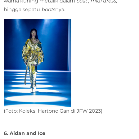
warna kuning metalik dalam
coat
,
midi dress,
hingga sepatu
boots
nya.
(Foto: Koleksi Hartono Gan di JFW 2023)
6. Aidan and Ice