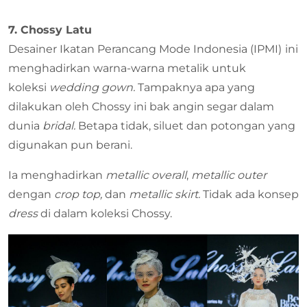
7. Chossy Latu
Desainer Ikatan Perancang Mode Indonesia (IPMI)
ini
menghadirkan warna-warna metalik untuk
koleksi
wedding gown.
Tampaknya apa yang
dilakukan oleh Chossy ini bak angin segar dalam
dunia
bridal.
Betapa tidak, siluet dan potongan yang
digunakan pun berani.
Ia menghadirkan
metallic overall
,
metallic outer
dengan
crop top,
dan
metallic skirt.
Tidak ada konsep
dress
di dalam koleksi Chossy.